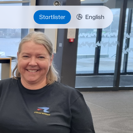
Startlister
English