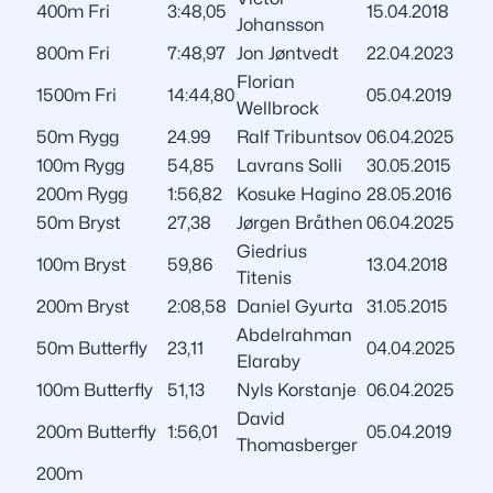
400m Fri
3:48,05
15.04.2018
Johansson
800m Fri
7:48,97
Jon Jøntvedt
22.04.2023
Florian
1500m Fri
14:44,80
05.04.2019
Wellbrock
50m Rygg
24.99
Ralf Tribuntsov
06.04.2025
100m Rygg
54,85
Lavrans Solli
30.05.2015
200m Rygg
1:56,82
Kosuke Hagino
28.05.2016
50m Bryst
27,38
Jørgen Bråthen
06.04.2025
Giedrius
100m Bryst
59,86
13.04.2018
Titenis
200m Bryst
2:08,58
Daniel Gyurta
31.05.2015
Abdelrahman
50m Butterfly
23,11
04.04.2025
Elaraby
100m Butterfly
51,13
Nyls Korstanje
06.04.2025
David
200m Butterfly
1:56,01
05.04.2019
Thomasberger
200m