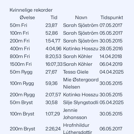
Kvinnelige rekorder
Øvelse
Tid
Navn
Tidspunkt
50m Fri
23,87
Sarah Sjöström
07.05.2017
100m Fri
52,86
Sarah Sjöström
05.05.2017
200m Fri
1:54,77
Sarah Sjöström
30.05.2015
400m Fri
4:04,96
Katinka Hosszu
28.05.2016
800m Fri
8:20,53
Sarah Köhler
14.04.2018
1500m Fri
16:07,33
Sarah Köhler
06.04.2019
50m Rygg
27,67
Tessa Giele
04.04.2025
Mie Østergaard
100m Rygg
59,36
30.05.2015
Nielsen
200m Rygg
2:07,57
Katinka Hosszu
30.05.2015
50m Bryst
30,58
Silje Slyngstadli
05.04.2025
Jennie
100m Bryst
1:07,29
30.05.2015
Johansson
Hrafnhildur
200m Bryst
2:26,24
06.05.2017
Lúthersdottir