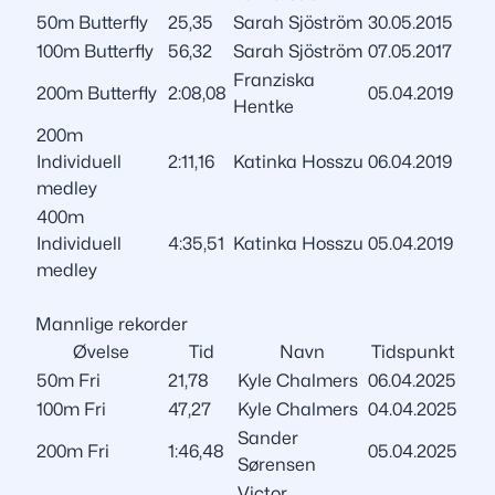
50m Butterfly
25,35
Sarah Sjöström
30.05.2015
100m Butterfly
56,32
Sarah Sjöström
07.05.2017
Franziska
200m Butterfly
2:08,08
05.04.2019
Hentke
200m
Individuell
2:11,16
Katinka Hosszu
06.04.2019
medley
400m
Individuell
4:35,51
Katinka Hosszu
05.04.2019
medley
Mannlige rekorder
Øvelse
Tid
Navn
Tidspunkt
50m Fri
21,78
Kyle Chalmers
06.04.2025
100m Fri
47,27
Kyle Chalmers
04.04.2025
Sander
200m Fri
1:46,48
05.04.2025
Sørensen
Victor