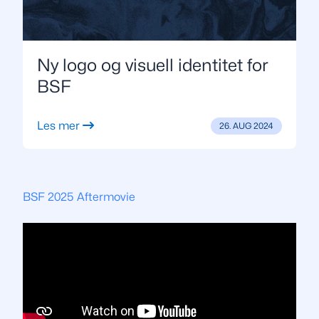
Ny logo og visuell identitet for
BSF
Les mer
26. AUG 2024
BSF 2025 Aftermovie