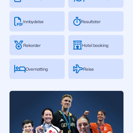
Innbydelse
Resultater
Rekorder
Hotel booking
Overnatting
Reise